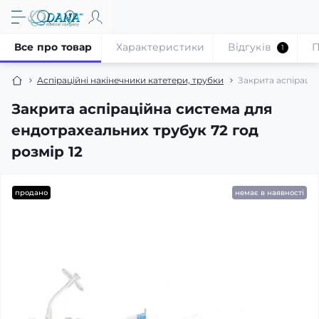
Все про товар
Характеристики
Відгуків
П
1
Аспіраційні накінечники катетери, трубки
Закрита аспірацій
Закрита аспіраційна система для
ендотрахеальних трубук 72 год
розмір 12
продано
немає в наявності