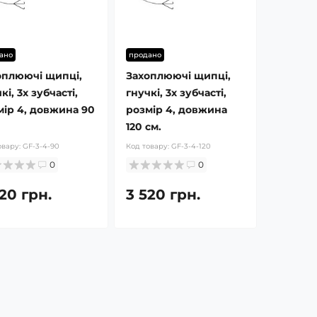
ано
продано
оплюючі щипці,
Захоплюючі щипці,
кі, 3х зубчасті,
гнучкі, 3х зубчасті,
мір 4, довжина 90
розмір 4, довжина
120 см.
овару:
GF-3-4-90
Код товару:
GF-3-4-120
0
0
20 грн.
3 520 грн.