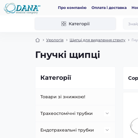
Про компанію
Оплата і доставка
Но
Категорії
Урологія
Щипці для видалення стенту
Гну
Гнучкі щипці
Категорії
Сор
Товари зі знижкою!
Трахеостомічні трубки
Аксесуари для
Ендотрахеальні трубки
трахеостомічних трубок