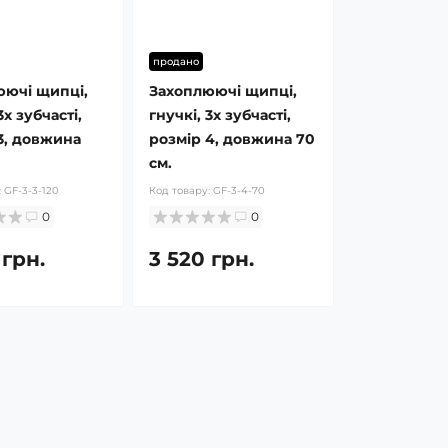
продано
юючі щипці,
Захоплюючі щипці,
3х зубчасті,
гнучкі, 3х зубчасті,
3, довжина
розмір 4, довжина 70
см.
:
GF-3-3-120
Код товару:
GF-3-4-70
0
0
 грн.
3 520 грн.