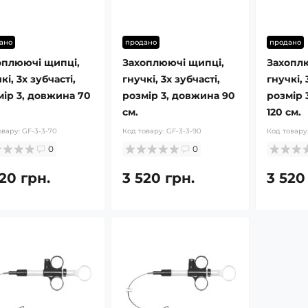
ано
продано
продано
оплюючі щипці,
Захоплюючі щипці,
Захопл
кі, 3х зубчасті,
гнучкі, 3х зубчасті,
гнучкі, 
мір 3, довжина 70
розмір 3, довжина 90
розмір 
см.
120 см.
овару:
GF-3-3-70
Код товару:
GF-3-3-90
Код товару
0
0
20 грн.
3 520 грн.
3 520