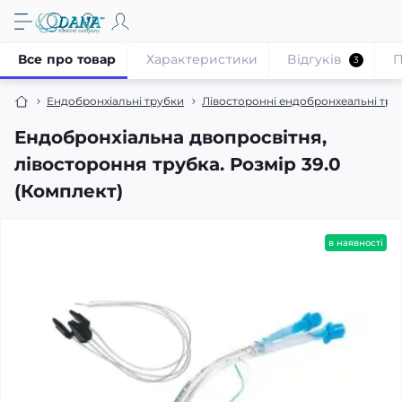
Все про товар
Характеристики
Відгуків
П
3
Ендобронхіальні трубки
Лівосторонні ендобронхеальні тру
Ендобронхіальна двопросвітня,
лівостороння трубка. Розмір 39.0
(Комплект)
в наявності