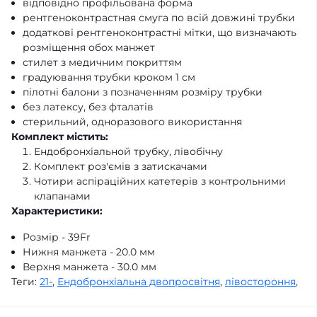
відповідно профільована форма
рентгеноконтрастная смуга по всій довжині трубки
додаткові рентгеноконтрастні мітки, що визначають
розміщення обох манжет
стилет з медичним покриттям
градуювання трубки кроком 1 см
пілотні балони з позначенням розміру трубки
без латексу, без фталатів
стерильний, одноразового використання
Комплект містить:
Ендобронхіальной трубку, лівобічну
Комплект роз'ємів з затискачами
Чотири аспіраційних катетерів з контрольними
клапанами
Характеристики:
Розмір - 39Fr
Нижня манжета - 20.0 мм
Верхня манжета - 30.0 мм
Теги:
21-
,
Ендобронхіальна двопросвітня
,
лівостороння
,