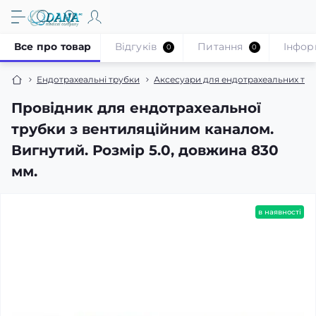
Все про товар
Відгуків
Питання
Iнфор
0
0
Ендотрахеальні трубки
Аксесуари для ендотрахеальних тр
Провідник для ендотрахеальної
трубки з вентиляційним каналом.
Вигнутий. Розмір 5.0, довжина 830
мм.
в наявності