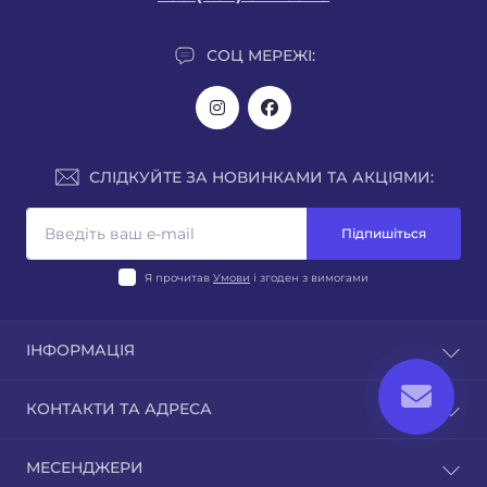
СОЦ МЕРЕЖІ:
СЛІДКУЙТЕ ЗА НОВИНКАМИ ТА АКЦІЯМИ:
Підпишіться
Я прочитав
Умови
і згоден з вимогами
ІНФОРМАЦІЯ
Новини
КОНТАКТИ ТА АДРЕСА
Відгуки
Контакти
М. КИЇВ, ВУЛ. ТАТАРСЬКА, БУД. 21а
МЕСЕНДЖЕРИ
Зворотній зв'язок