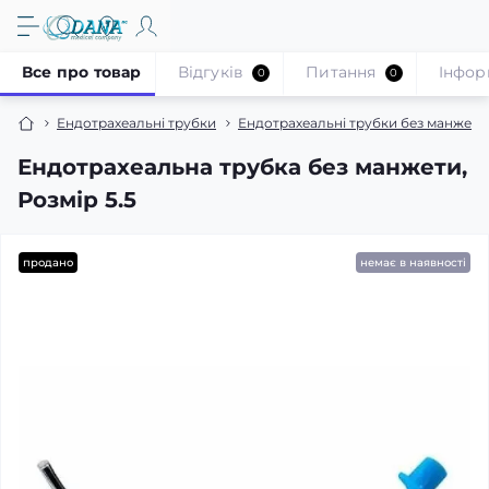
Все про товар
Відгуків
Питання
Iнфор
0
0
Ендотрахеальні трубки
Ендотрахеальні трубки без манжети
Ендотрахеальна трубка без манжети,
Розмір 5.5
продано
немає в наявності