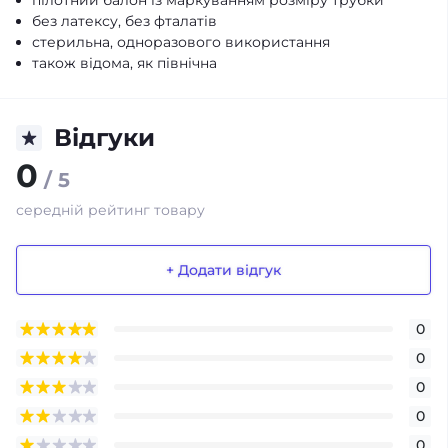
пілотний балон із маркуванням розміру трубки
без латексу, без фталатів
стерильна, одноразового використання
також відома, як північна
Відгуки
0
/ 5
середній рейтинг товару
+ Додати відгук
0
0
0
0
0