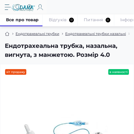
Все про товар
Відгуків
Питання
Iнфор
0
0
Ендотрахеальні трубки
Ендотрахеальні трубки назальні
Е
Ендотрахеальна трубка, назальна,
вигнута, з манжетою. Розмір 4.0
хіт продажу
в наявності