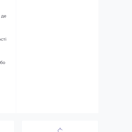
 де
сті
або