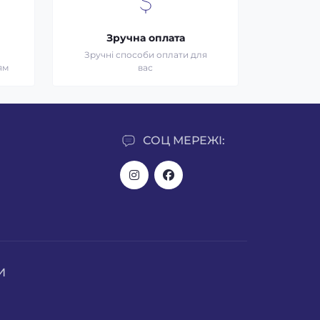
Зручна оплата
Зручні способи оплати для
ям
вас
СОЦ МЕРЕЖІ:
И