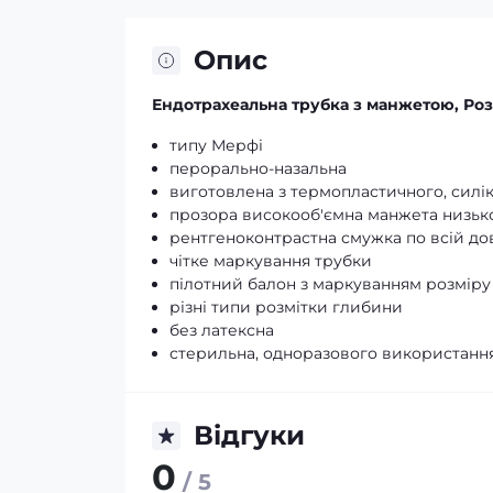
Опис
Ендотрахеальна трубка з манжетою, Роз
типу Мерфі
перорально-назальна
виготовлена з термопластичного, силі
прозора високооб'ємна манжета низьк
рентгеноконтрастна смужка по всій до
чітке маркування трубки
пілотний балон з маркуванням розміру
різні типи розмітки глибини
без латексна
стерильна, одноразового використанн
Відгуки
0
/ 5