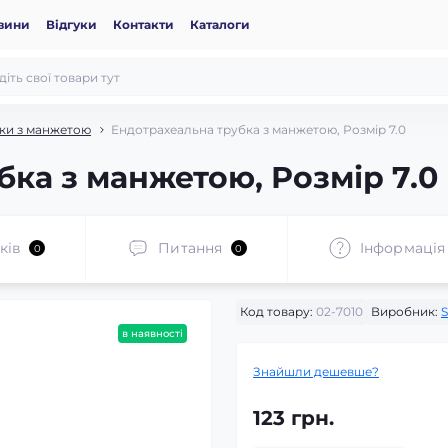
вини
Відгуки
Контакти
Каталоги
бки з манжетою
Ендотрахеальна трубка з манжетою, Розмір 7.0
ка з манжетою, Розмір 7.0
ків
Питання
Iнформація
0
0
Код товару:
02-7010
Виробник:
в наявності
Знайшли дешевше?
123 грн.