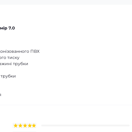
мір 7.0
конізованного ПВХ
ого тиску
вжині трубки
 трубки
я