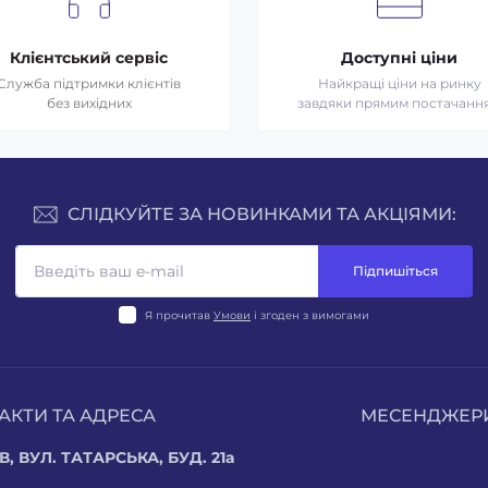
Клієнтський сервіс
Доступні ціни
Служба підтримки клієнтів
Найкращі ціни на ринку
без вихідних
завдяки прямим постачанн
СЛІДКУЙТЕ ЗА НОВИНКАМИ ТА АКЦІЯМИ:
Підпишіться
Я прочитав
Умови
і згоден з вимогами
АКТИ ТА АДРЕСА
МЕСЕНДЖЕР
В, ВУЛ. ТАТАРСЬКА, БУД. 21а