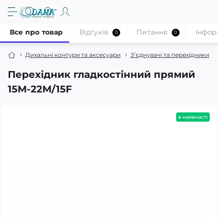
Все про товар
Відгуків
Питання
Iнфор
0
0
Дихальні контури та аксесуари
З’єднувачі та перехідники
Перехідник гладкостінний прямий
15М-22М/15F
в наявності