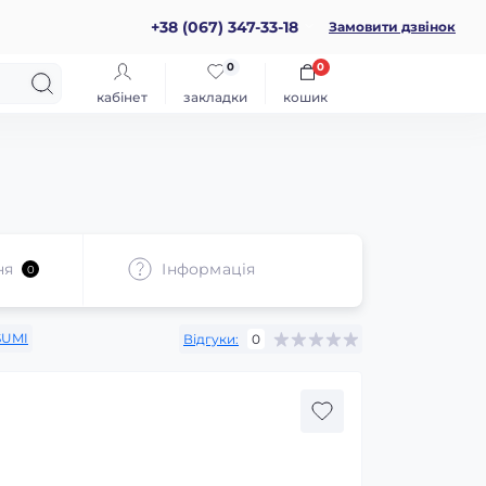
+38 (067) 347-33-18
Замовити дзвінок
0
0
кабінет
закладки
кошик
ня
Iнформація
0
SUMI
Відгуки:
0