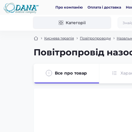
Про компанію
Оплата і доставка
Но
Категорії
Киснева терапія
Повітропроводи
Назальн
Повітропровід назо
Все про товар
Хара