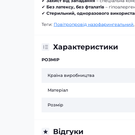
✔
Захист від западання
– спеціальна кон
✔
Без латексу, без фталатів
– гіпоалерге
✔
Стерильний, одноразового використ
Теги:
Повітропровід назофарингеальний
Характеристики
РОЗМІР
Країна виробництва
Матеріал
Розмір
Відгуки