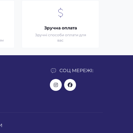
Зручна оплата
Зручні способи оплати для
ям
вас
СОЦ МЕРЕЖІ:
И