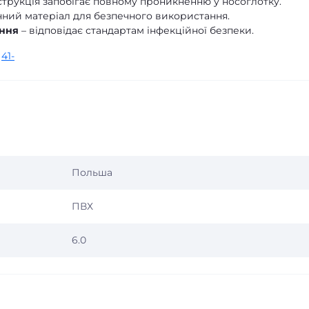
струкція запобігає повному проникненню у носоглотку.
нний матеріал для безпечного використання.
ання
– відповідає стандартам інфекційної безпеки.
,
41-
Польша
ПВХ
6.0