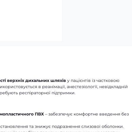
сті верхніх дихальних шляхів
у пацієнтів із частковою
ористовується в реанімації, анестезіології, невідкладній
отребують респіраторної підтримки.
рмопластичного ПВХ
– забезпечує комфортне введення без
становлення та знижує подразнення слизової оболонки.