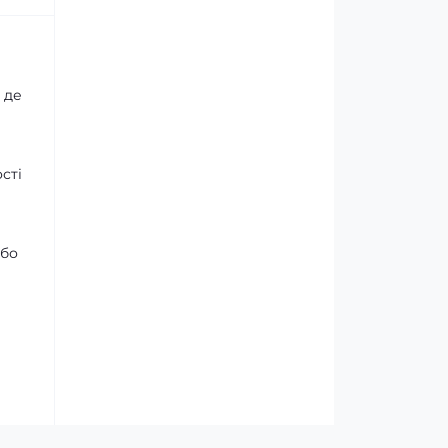
 де
сті
або