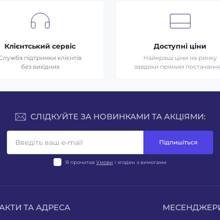
Клієнтський сервіс
Доступні ціни
Служба підтримки клієнтів
Найкращі ціни на ринку
без вихідних
завдяки прямим постачанн
СЛІДКУЙТЕ ЗА НОВИНКАМИ ТА АКЦІЯМИ:
Підпишіться
Я прочитав
Умови
і згоден з вимогами
АКТИ ТА АДРЕСА
МЕСЕНДЖЕР