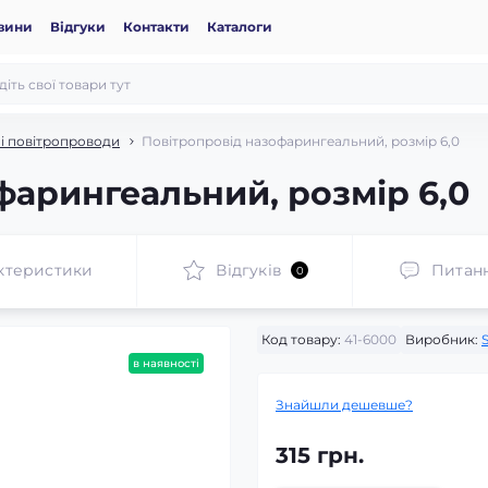
вини
Відгуки
Контакти
Каталоги
і повітропроводи
Повітропровід назофарингеальний, розмір 6,0
фарингеальний, розмір 6,0
ктеристики
Відгуків
Питан
0
Код товару:
41-6000
Виробник:
в наявності
Знайшли дешевше?
315 грн.