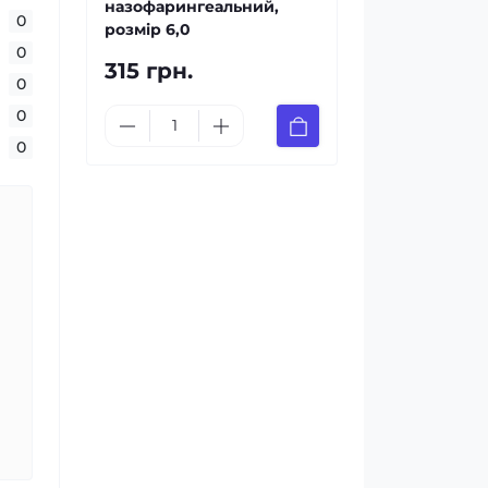
назофарингеальний,
0
розмір 6,0
0
315 грн.
0
0
0