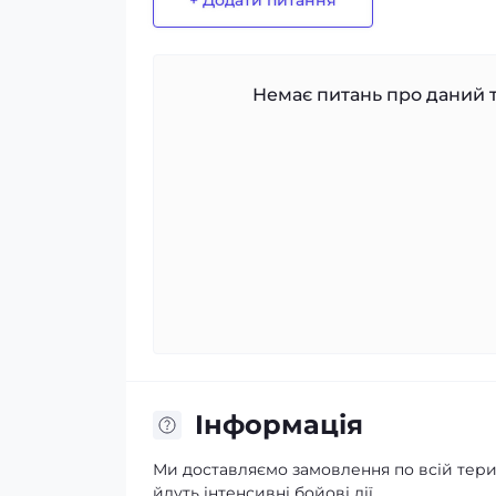
+ Додати питання
Немає питань про даний т
Iнформація
Ми доставляємо замовлення по всій терит
йдуть інтенсивні бойові дії.