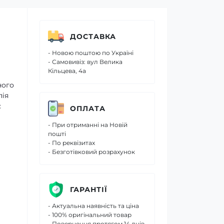
ДОСТАВКА
- Новою поштою по Україні
- Самовивіз: вул Велика
Кільцева, 4а
ного
пія
є
ОПЛАТА
- При отриманні на Новій
пошті
- По реквізитах
- Безготівковий розрахунок
ГАРАНТІЇ
- Актуальна наявність та ціна
- 100% оригінальний товар
- Повернення протягом 14 днів