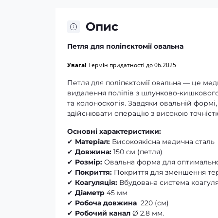
Опис
Петля для поліпєктомії овальна
Увага!
Термін придатності до 0
6
.2025
Петля для поліпєктомії овальна — це ме
видалення поліпів з шлунково-кишкового 
та колоноскопія. Завдяки овальній формі
здійснювати операцію з високою точніст
Основні характеристики:
✔
Матеріал:
Високоякісна медична сталь
✔
Довжина:
150 см (петля)
✔
Розмір:
Овальна форма для оптимально
✔
Покриття:
Покриття для зменшення тер
✔
Коагуляція:
Вбудована система коагуляц
✔
Діаметр
45 мм
✔
Робоча довжина
220 (см)
✔
Робочий канал
Ø 2.8 мм.