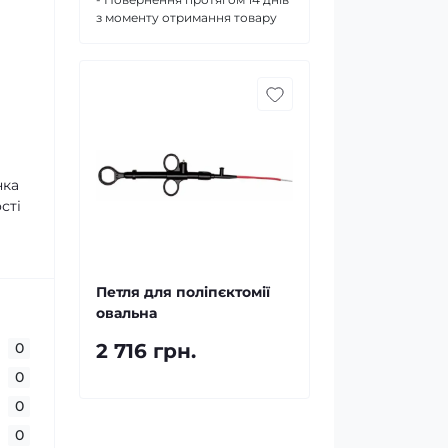
з моменту отримання товару
нка
сті
Петля для поліпєктомії
овальна
0
2 716 грн.
0
0
0