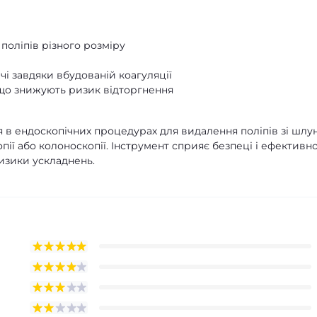
поліпів різного розміру
і завдяки вбудованій коагуляції
 що знижують ризик відторгнення
 в ендоскопічних процедурах для видалення поліпів зі шлу
пії або колоноскопії. Інструмент сприяє безпеці і ефективно
ризики ускладнень.