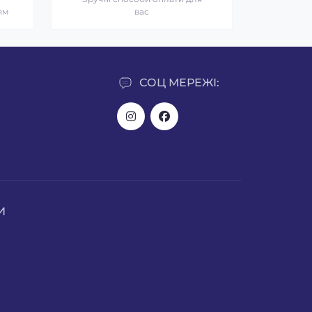
ям
вас
СОЦ МЕРЕЖІ:
И