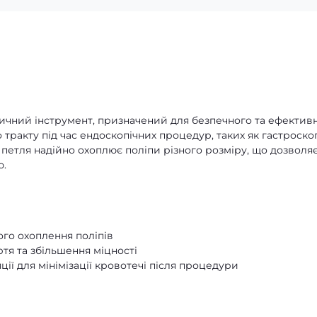
дичний інструмент, призначений для безпечного та ефектив
тракту під час ендоскопічних процедур, таких як гастроско
, петля надійно охоплює поліпи різного розміру, що дозволя
ю.
го охоплення поліпів
тя та збільшення міцності
ії для мінімізації кровотечі після процедури