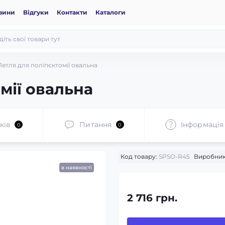
вини
Відгуки
Контакти
Каталоги
Петля для поліпєктомії овальна
мії овальна
ків
Питання
Iнформація
0
0
Код товару:
SPSO-R45
Виробник
в наявності
2 716 грн.