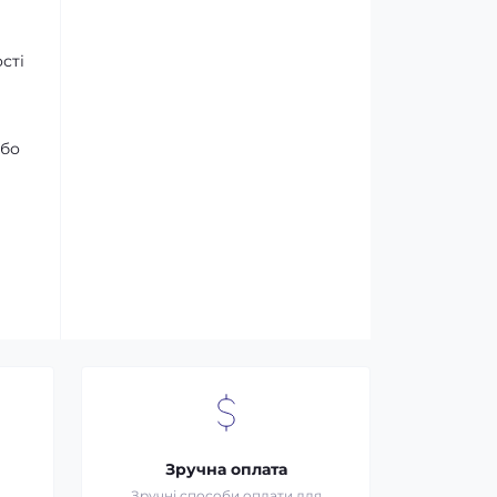
сті
або
Зручна оплата
Зручні способи оплати для