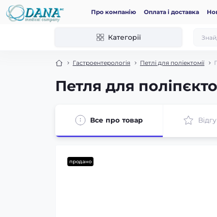
Про компанію
Оплата і доставка
Но
Категорії
Гастроентерологія
Петлі для поліектомії
Петля для поліпєкто
Все про товар
Відгу
продано