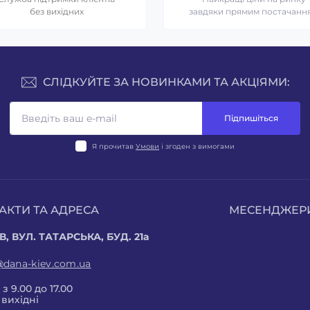
без вихідних
завдяки прямим постачанн
СЛІДКУЙТЕ ЗА НОВИНКАМИ ТА АКЦІЯМИ:
Підпишіться
Я прочитав
Умови
і згоден з вимогами
АКТИ ТА АДРЕСА
МЕСЕНДЖЕР
В, ВУЛ. ТАТАРСЬКА, БУД. 21а
@dana-kiev.com.ua
з 9.00 до 17.00
 вихідні