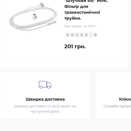
"штучний ніс" МІНІ.
Фільтр для
трахеостомічної
трубки.
Код товару:
45-0057
0
201 грн.
Швидка доставка
Клієн
Швидка доставка по всій країні на
Служба підтрим
наступний день