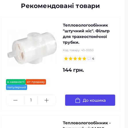
Рекомендовані товари
Тепловологообінник
"штучний ніс". Фільтр
для трахеостомічної
трубки.
Код товару:
45-0050
4
144 грн.
в наявності
хіт продажу
популярний
До кошика
Тепловологообінник -