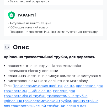
- Безготівковий розрахунок
ГАРАНТІЇ
- Актуальна наявність та ціна
- 100% оригінальний товар
- Повернення протягом 14 днів з моменту отримання товару
Опис
Кріплення трахеостомічної трубки, для дорослих.
двосегментна конструкція дає можливість
ідеального підгону довжини
еластична частина, підвищує комфорт користування
виготовлено з м'якого делікатного матеріалу
Теги:
Трахеостомическая шейная
,
лента
,
крепление для
трахеостомы
,
шийна лента
,
пов'язка для
трахеостомічної трубки
,
трахеостомічна трубка
,
кріплення трахеостомической трубки
,
шийна стрічка
для трахеостомической трубки
,
кріплення для