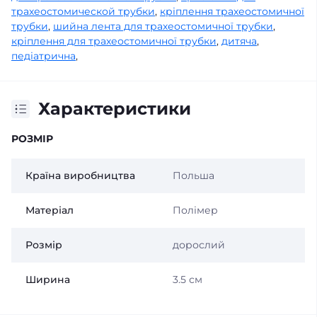
трахеостомической трубки
,
кріплення трахеостомичної
трубки
,
шийна лента для трахеостомичної трубки
,
кріплення для трахеостомичної трубки
,
дитяча
,
педіатрична
,
Характеристики
РОЗМІР
Країна виробництва
Польша
Матеріал
Полімер
Розмір
дорослий
Ширина
3.5 см