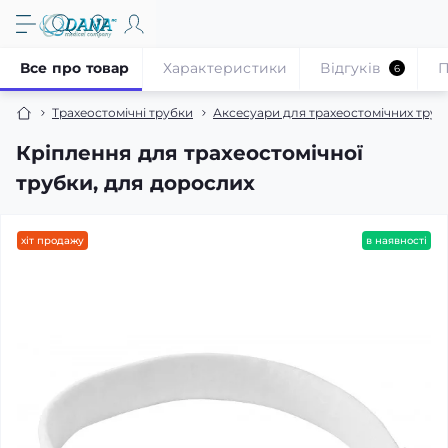
Все про товар
Характеристики
Відгуків
П
6
Трахеостомічні трубки
Аксесуари для трахеостомічних труб
Кріплення для трахеостомічної
трубки, для дорослих
хіт продажу
в наявності