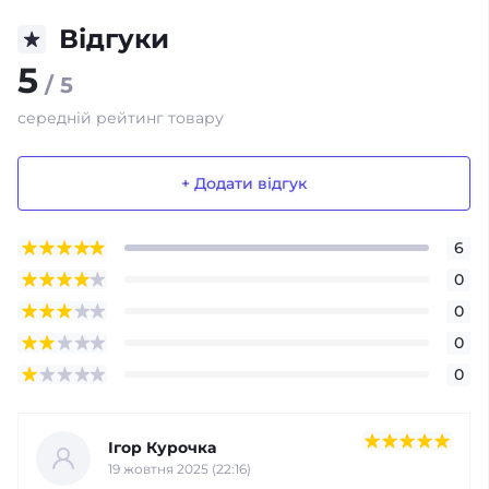
Відгуки
5
/ 5
середній рейтинг товару
+ Додати відгук
6
0
0
0
0
Ігор Курочка
19 жовтня 2025 (22:16)