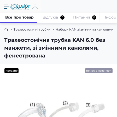
Все про товар
Відгуків
Питання
Iнфор
0
0
Трахеостомічні трубки
Набори KAN зі змінними канюлями
Трахеостомічна трубка KAN 6.0 без
манжети, зі змінними канюлями,
фенестрована
продано
немає в наявності