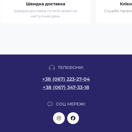
Швидка доставка
Клієн
Швидка доставка по всій країні на
Служба підтрим
наступний день
ТЕЛЕФОНИ:
+38 (067) 223-27-04
+38 (067) 347-33-18
СОЦ МЕРЕЖІ: