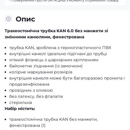
- Повернення протягом 14 днів з моменту отримання товару
Опис
Трахеостомічна трубка KAN 6.0 без манжети зі
змінними канюлями,
фенестрована
трубка KAN, зроблена з термопластичного ПВХ
внутрішні канюлі ідеально підігнані до трубці
м'який фланець з шарнірним кріпленням
байонетне з'єднання (із замочком)
колірне маркування розмірів
внутрішня канюля може бути багаторазово промита і
продезинфікована
провідник з оливою
без латексу, без фталатів
стерильна
Набір містить:
трахеостомічна трубка KAN без манжети,
фенестрована (1)