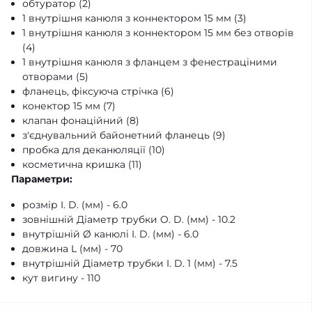
обтуратор (2)
1 внутрішня канюля з коннектором 15 мм (3)
1 внутрішня канюля з коннектором 15 мм без отворів
(4)
1 внутрішня канюля з фланцем з фенестраціними
отворами (5)
фланець, фіксуюча стрічка (6)
конектор 15 мм (7)
клапан фонаційний (8)
з'єднувальний байонетний фланець (9)
пробка для деканюляції (10)
косметична кришка (11)
Параметри:
розмір I. D. (мм) - 6.0
зовнішній Діаметр трубки O. D. (мм) - 10.2
внутрішній Ø канюлі I. D. (мм) - 6.0
довжина L (мм) - 70
внутрішній Діаметр трубки I. D. 1 (мм) - 7.5
кут вигину - 110