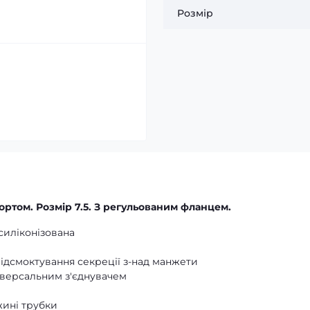
Розмір
ортом. Розмір 7.5. З регульованим фланцем.
силіконізована
відсмоктування секреції з-над манжети
ніверсальним з'єднувачем
жині трубки