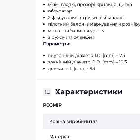
м'які, гладкі, прозорі крильця щитка
обтуратор
2 фіксувальні стрічки в комплекті
пілотний балон із маркуванням розмір
мітка глибини введення
з рухомим фланцем
Параметри:
внутрішній діаметр I.D. [mm] – 7.5
зовнішній діаметр O.D. [mm] – 10.3
довжина L [mm] - 93
Характеристики
РОЗМІР
Країна виробництва
Матеріал