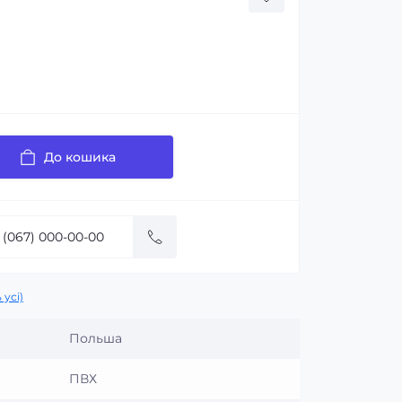
До кошика
 усі)
Польша
ПВХ