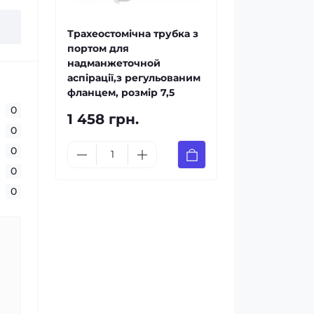
Трахеостомічна трубка з
портом для
надманжеточной
аспірації,з регульованим
фланцем, розмір 7,5
0
1 458 грн.
0
0
0
0