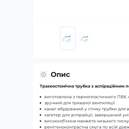
Опис
Трахеостомічна трубка з аспіраційним п
виготовлена з термопластичного ПВХ, 
зручний для тривалої вентиляції
канал вбудований у стінку трубки для 
катетер для аспірайції, завершений у
високооб'ємна манжета низького тиску
рентгеноконтрастна смуга по всій дов