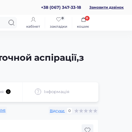
+38 (067) 347-33-18
Замовити дзвінок
0
0
кабінет
закладки
кошик
очной аспірації,з
ня
Iнформація
0
UMI
Відгуки:
0