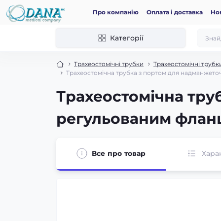
Про компанію
Оплата і доставка
Но
Категорії
Трахеостомічні трубки
Трахеостомічні трубки
Трахеостомічна трубка з портом для надманжеточн
Трахеостомічна труб
регульованим фланц
Все про товар
Хара