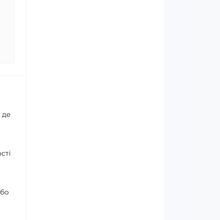
 де
сті
або