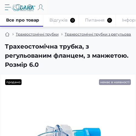
Все про товар
Відгуків
Питання
Iнфор
0
0
Трахеостомічні трубки
Трахеостомічні трубки з регульован
Трахеостомічна трубка, з
регульованим фланцем, з манжетою.
Розмір 6.0
продано
немає в наявності