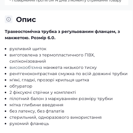
- Повернення протягом 14 днів з моменту отримання товару
Опис
Трахеостомічна трубка з регульованим фланцем,
з
манжетою
. Розмір 6.0.
рухливий щиток
виготовлена з термопластичного ПВХ,
силіконізований
високооб'ємна
манжета низького тиску
рентгеноконтрастная смужка по всій довжині трубки
м'які, гладкі, прозорі крильця щитка
обтуратор
2 фіксуючі стрічки у комплекті
пілотний балон з маркуванням розміру трубки
мітка глибини введення
без латексу, без фталатів
стерильний, одноразового використання
рухомий фланець