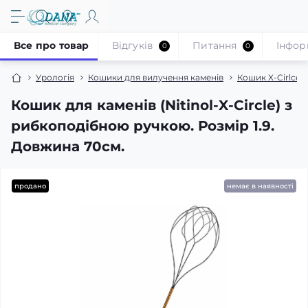
Все про товар
Відгуків
Питання
Iнфор
0
0
Урологія
Кошики для вилучення каменів
Кошик X-Cirlce
Кошик для каменів (Nitinol-X-Circle) з
рибкоподібною ручкою. Розмір 1.9.
Довжина 70см.
продано
немає в наявності