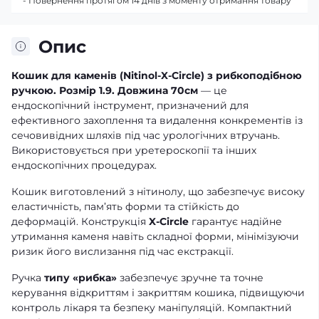
- Повернення протягом 14 днів з моменту отримання товару
Опис
Кошик для каменів (Nitinol-X-Circle) з рибкоподібною
ручкою. Розмір 1.9. Довжина 70см
— це
ендоскопічний інструмент, призначений для
ефективного захоплення та видалення конкрементів із
сечовивідних шляхів під час урологічних втручань.
Використовується при уретероскопії та інших
ендоскопічних процедурах.
Кошик виготовлений з нітинолу, що забезпечує високу
еластичність, пам’ять форми та стійкість до
деформацій. Конструкція
X-Circle
гарантує надійне
утримання каменя навіть складної форми, мінімізуючи
ризик його вислизання під час екстракції.
Ручка
типу «рибка»
забезпечує зручне та точне
керування відкриттям і закриттям кошика, підвищуючи
контроль лікаря та безпеку маніпуляцій. Компактний