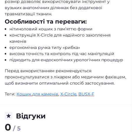
розмір
дозволяє використовувати інструмент у
вузьких анатомічних ділянках без додаткової
травматизації тканин.
Особливості та переваги:
нітиноловий кошик з пам’яттю форми
конструкція X-Circle для надійного захоплення
каменів
ергономічна ручка типу «рибка»
висока точність та контроль під час маніпуляцій
підходить для ендоскопічних урологічних процедур
Перед використанням рекомендується
проконсультуватися з лікарем або медичним фахівцем,
щоб визначити оптимальний спосіб застосування.
Теги:
Кошик для каменів
,
X-Circle
,
BUSX-F
Відгуки
0
/ 5