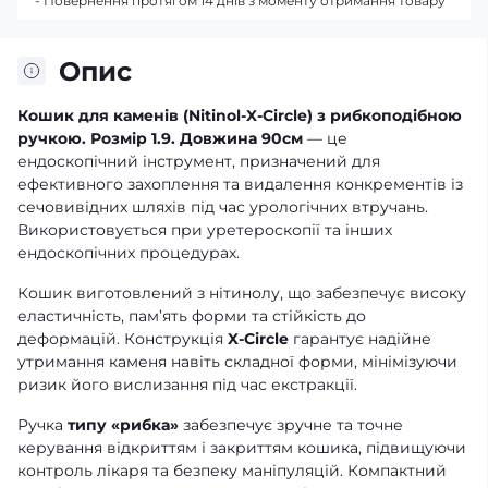
- Повернення протягом 14 днів з моменту отримання товару
Опис
Кошик для каменів (Nitinol-X-Circle) з рибкоподібною
ручкою. Розмір 1.9. Довжина 90см
— це
ендоскопічний інструмент, призначений для
ефективного захоплення та видалення конкрементів із
сечовивідних шляхів під час урологічних втручань.
Використовується при уретероскопії та інших
ендоскопічних процедурах.
Кошик виготовлений з нітинолу, що забезпечує високу
еластичність, пам’ять форми та стійкість до
деформацій. Конструкція
X-Circle
гарантує надійне
утримання каменя навіть складної форми, мінімізуючи
ризик його вислизання під час екстракції.
Ручка
типу «рибка»
забезпечує зручне та точне
керування відкриттям і закриттям кошика, підвищуючи
контроль лікаря та безпеку маніпуляцій. Компактний