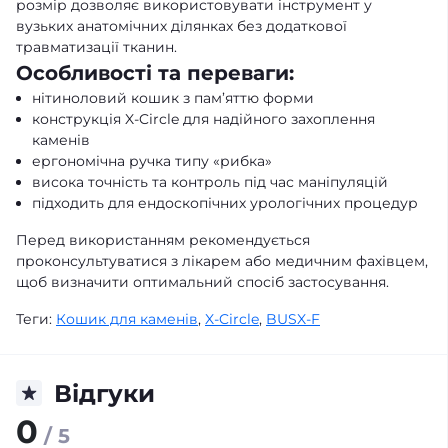
розмір
дозволяє використовувати інструмент у
вузьких анатомічних ділянках без додаткової
травматизації тканин.
Особливості та переваги:
нітиноловий кошик з пам’яттю форми
конструкція X-Circle для надійного захоплення
каменів
ергономічна ручка типу «рибка»
висока точність та контроль під час маніпуляцій
підходить для ендоскопічних урологічних процедур
Перед використанням рекомендується
проконсультуватися з лікарем або медичним фахівцем,
щоб визначити оптимальний спосіб застосування.
Теги:
Кошик для каменів
,
X-Circle
,
BUSX-F
Відгуки
0
/ 5