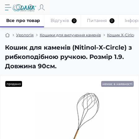
Все про товар
Відгуків
Питання
Iнфор
0
0
Урологія
Кошики для вилучення каменів
Кошик X-Cirlce
Кошик для каменів (Nitinol-X-Circle) з
рибкоподібною ручкою. Розмір 1.9.
Довжина 90см.
продано
немає в наявності