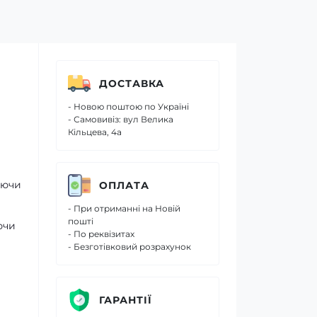
ДОСТАВКА
- Новою поштою по Україні
- Самовивіз: вул Велика
Кільцева, 4а
уючи
ОПЛАТА
- При отриманні на Новій
пошті
ючи
- По реквізитах
- Безготівковий розрахунок
ГАРАНТІЇ