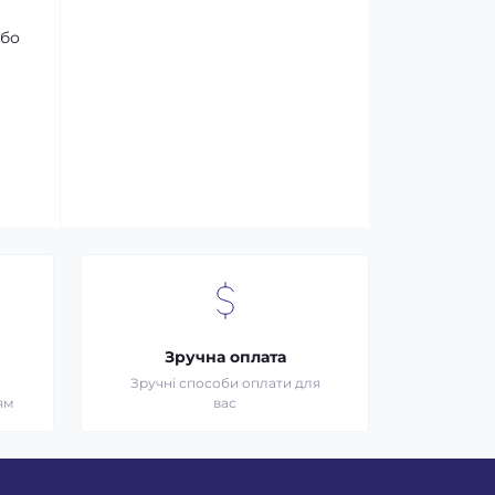
або
Зручна оплата
Зручні способи оплати для
ям
вас