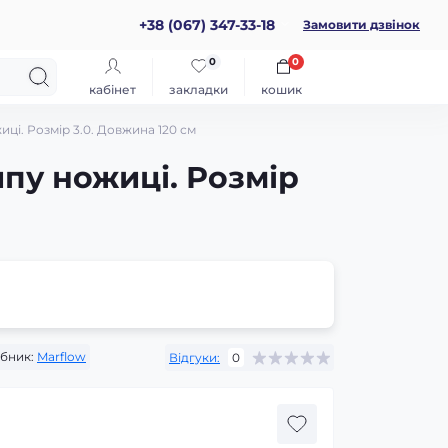
+38 (067) 347-33-18
Замовити дзвінок
0
0
кабінет
закладки
кошик
жиці. Розмір 3.0. Довжина 120 см
ипу ножиці. Розмір
бник:
Marflow
Відгуки:
0