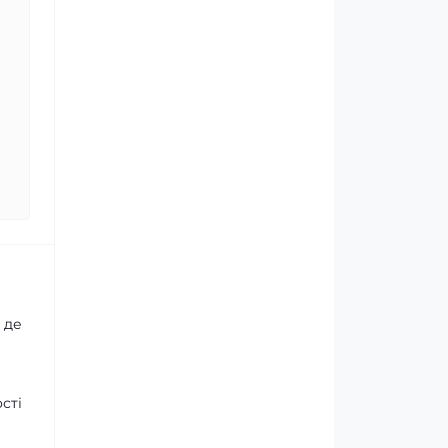
 де
сті