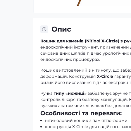
Опис
Кошик для каменів (Nitinol X-Circle) з 
ендоскопічний інструмент, призначений 
сечовивідних шляхів під час урологічних
ендоскопічних процедурах.
Кошик виготовлений з нітинолу, що забезп
деформацій. Конструкція
X-Circle
гаранту
ризик його вислизання під час екстракції
Ручка
типу «ножиці»
забезпечує зручне т
контроль лікаря та безпеку маніпуляцій
вузьких анатомічних ділянках без додатко
Особливості та переваги:
нітиноловий кошик з пам’яттю форми
конструкція X-Circle для надійного зах