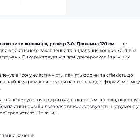
ручкою типу «ножиці», розмір 3.0. Довжина 120 см
— це
для ефективного захоплення та видалення конкрементів із
 втручань. Використовується при уретероскопії та інших
ечує високу еластичність, пам’ять форми та стійкість до
є надійне утримання каменя навіть складної форми, мініміз
.
а точне керування відкриттям і закриттям кошика, підвищу
. Компактний
розмір
дозволяє використовувати інструмент у
вої травматизації тканин.
оплення каменів