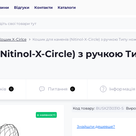
вини
Відгуки
Контакти
Каталоги
Кошик X-Cirlce
Кошик для каменів (Nitinol-X-Circle) з ручкою Типу но
itinol-X-Circle) з ручкою Т
ків
Питання
Iнформація
0
0
Код товару:
BUSX2130310-S
Виро
в наявності
Знайшли дешевше?