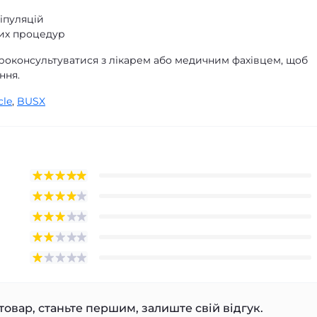
ніпуляцій
них процедур
оконсультуватися з лікарем або медичним фахівцем, щоб
ння.
cle
,
BUSX
товар, станьте першим, залиште свій відгук.