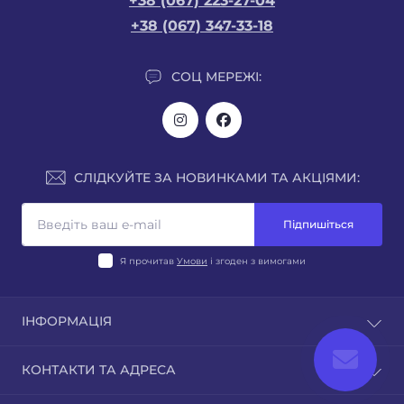
+38 (067) 223-27-04
+38 (067) 347-33-18
СОЦ МЕРЕЖІ:
СЛІДКУЙТЕ ЗА НОВИНКАМИ ТА АКЦІЯМИ:
Підпишіться
Я прочитав
Умови
і згоден з вимогами
ІНФОРМАЦІЯ
Новини
КОНТАКТИ ТА АДРЕСА
Відгуки
Контакти