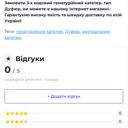
Замовити 3-х ходовий гематурійний катетер, тип
Дуфюр, ви можете в нашому інтернет-магазині.
Гарантуємо високу якість та швидку доставку по всій
Україні!
Теги:
гематурійний катетер
,
Дуфюр
,
уретральний
катетер
,
Відгуки
0
/ 5
середній рейтинг товару
+ Додати відгук
0
0