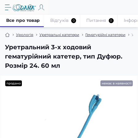
Все про товар
Відгуків
Питання
Iнфор
0
0
Урологія
Уретральні катетери
Гематурійні катетери
Уре
Уретральний 3-х ходовий
гематурійний катетер, тип Дуфюр.
Розмір 24. 60 мл
продано
немає в наявності