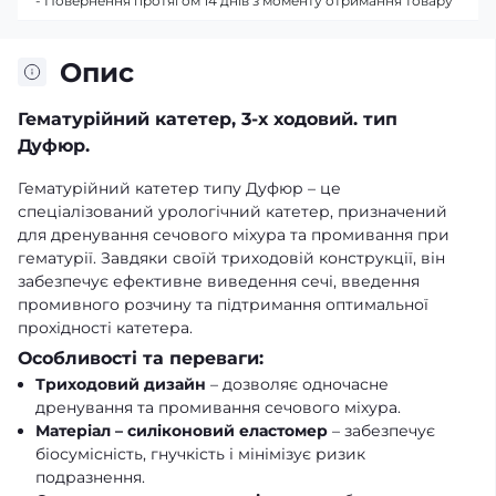
- Повернення протягом 14 днів з моменту отримання товару
Опис
Гематурійний катетер,
3-х ходовий.
тип
Дуфюр.
Гематурійний катетер типу Дуфюр – це
спеціалізований урологічний катетер, призначений
для дренування сечового міхура та промивання при
гематурії. Завдяки своїй триходовій конструкції, він
забезпечує ефективне виведення сечі, введення
промивного розчину та підтримання оптимальної
прохідності катетера.
Особливості та переваги:
Триходовий дизайн
– дозволяє одночасне
дренування та промивання сечового міхура.
Матеріал – силіконовий еластомер
– забезпечує
біосумісність, гнучкість і мінімізує ризик
подразнення.