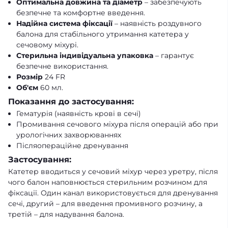
Оптимальна довжина та діаметр
– забезпечують
безпечне та комфортне введення.
Надійна система фіксації
– наявність роздувного
балона для стабільного утримання катетера у
сечовому міхурі.
Стерильна індивідуальна упаковка
– гарантує
безпечне використання.
Розмір
24 FR
Об'єм
60 мл.
Показання до застосування:
Гематурія (наявність крові в сечі)
Промивання сечового міхура після операцій або при
урологічних захворюваннях
Післяопераційне дренування
Застосування:
Катетер вводиться у сечовий міхур через уретру, після
чого балон наповнюється стерильним розчином для
фіксації. Один канал використовується для дренування
сечі, другий – для введення промивного розчину, а
третій – для надування балона.