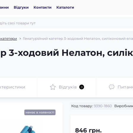
вини
Відгуки
Контакти
Каталоги
 катетери
Гематурійний катетер 3-ходовий Нелатон, силіконовий ела
ер 3-ходовий Нелатон, силі
ктеристики
Відгуків
Питан
0
Код товару:
9390-1860
Виробник
немає в наявності
846 грн.