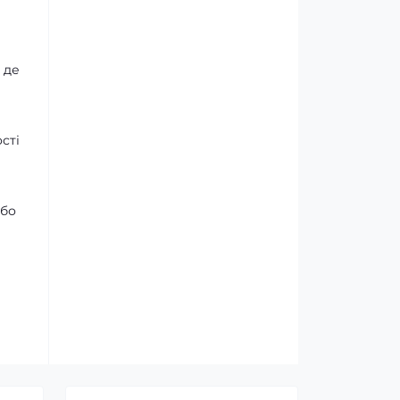
 де
сті
або