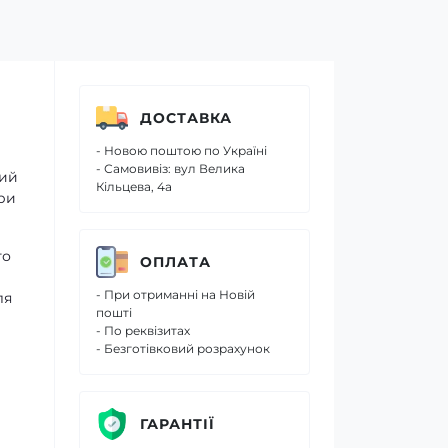
ДОСТАВКА
- Новою поштою по Україні
- Самовивіз: вул Велика
ний
Кільцева, 4а
при
го
ОПЛАТА
- При отриманні на Новій
ля
пошті
- По реквізитах
- Безготівковий розрахунок
ГАРАНТІЇ