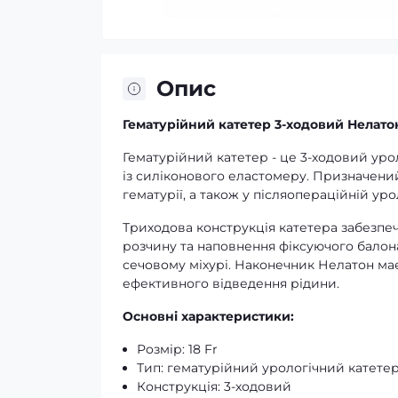
Опис
Гематурійний катетер 3-ходовий Нелатон
Гематурійний катетер - це 3-ходовий ур
із силіконового еластомеру. Призначений
гематурії, а також у післяопераційній у
Триходова конструкція катетера забезпеч
розчину та наповнення фіксуючого балона
сечовому міхурі. Наконечник Нелатон має
ефективного відведення рідини.
Основні характеристики:
Розмір: 18 Fr
Тип: гематурійний урологічний катете
Конструкція: 3-ходовий