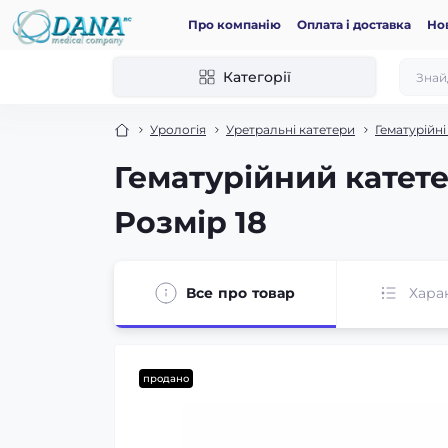
Про компанію
Оплата і доставка
Но
Категорії
Урологія
Уретральні катетери
Гематурійні
Гематурійний катет
Розмір 18
Все про товар
Хара
продано