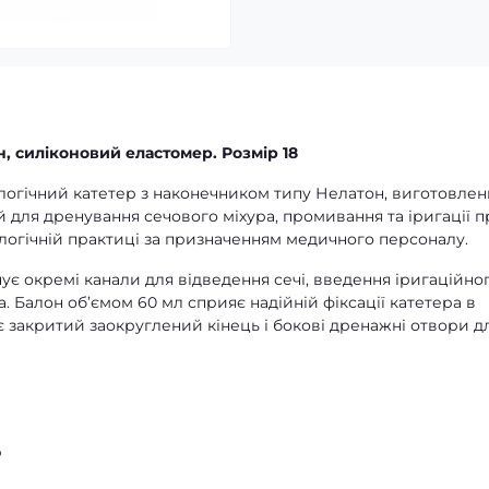
, силіконовий еластомер. Розмір 18
ологічний катетер з наконечником типу Нелатон, виготовле
 для дренування сечового міхура, промивання та іригації 
рологічній практиці за призначенням медичного персоналу.
ує окремі канали для відведення сечі, введення іригаційно
. Балон об’ємом 60 мл сприяє надійній фіксації катетера в
 закритий заокруглений кінець і бокові дренажні отвори д
р