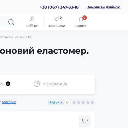
+38 (067) 347-33-18
Замовити дзвінок
0
0
кабінет
закладки
кошик
стомер. Розмір 18
коновий еластомер.
ня
Iнформація
0
:
Marflow
Відгуки:
0