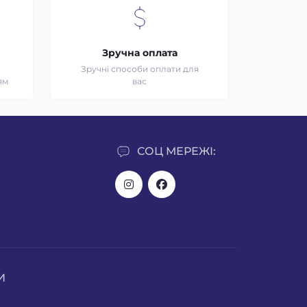
Зручна оплата
Зручні способи оплати для
ям
вас
СОЦ МЕРЕЖІ:
И