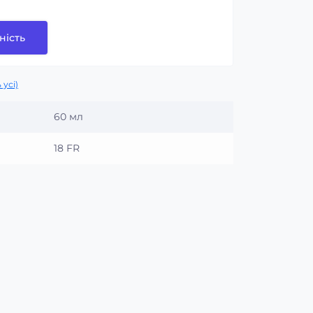
ність
 усі)
60 мл
18 FR