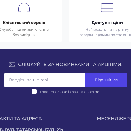
Клієнтський сервіс
Доступні ціни
Служба підтримки клієнтів
Найкращі ціни на ринку
без вихідних
завдяки прямим постачанн
СЛІДКУЙТЕ ЗА НОВИНКАМИ ТА АКЦІЯМИ:
Підпишіться
Я прочитав
Умови
і згоден з вимогами
АКТИ ТА АДРЕСА
МЕСЕНДЖЕР
В, ВУЛ. ТАТАРСЬКА, БУД. 21а