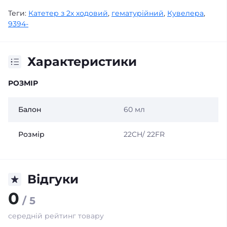
Теги:
Катетер з 2х ходовий
,
гематурійний
,
Кувелера
,
9394-
Характеристики
РОЗМІР
Балон
60 мл
Розмір
22CH/ 22FR
Відгуки
0
/ 5
середній рейтинг товару