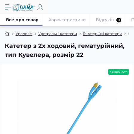
Все про товар
Характеристики
Відгуків
П
0
Урологія
Уретральні катетери
Гематурійні катетери
Кат
Катетер з 2х ходовий, гематурійний,
тип Кувелера, розмір 22
в наявності