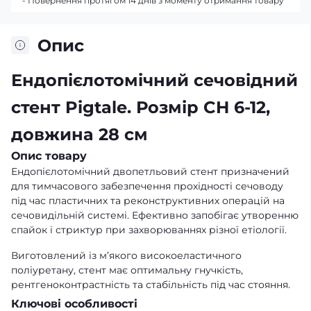
- Повернення протягом 14 днів з моменту отримання товару
Опис
Ендопієлотомічний сечовідний
стент Pigtale. Розмір CH 6-12,
довжина 28 см
Опис товару
Ендопієлотомічний двопетльовий стент призначений
для тимчасового забезпечення прохідності сечоводу
під час пластичних та реконструктивних операцій на
сечовидільній системі. Ефективно запобігає утворенню
спайок і стриктур при захворюваннях різної етіології.
Виготовлений із м’якого високоеластичного
поліуретану, стент має оптимальну гнучкість,
рентгеноконтрастність та стабільність під час стояння.
Ключові особливості