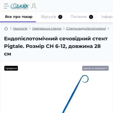
Все про товар
Відгуків
Питання
Iнфор
0
0
Урологія
Уретральні стенти
Стенти ендопієлотомічні
Е
Ендопієлотомічний сечовідний стент
Pigtale. Розмір CH 6-12, довжина 28
см
продано
немає в наявності