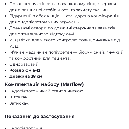
Потовщення стінки на лоханковому кінці стержня
для підвищеної стабільності та захисту тканин.
Відкритий з обох кінців
— стандартна конфігурація
для ендопієлотомічних втручань.
Дренажні отвори по довжині стержня та завитків
для оптимального відтоку сечі.
УЗД мітки
для чіткого контролю позиціонування під
УЗД.
М’який медичний поліуретан
— біосумісний, гнучкий
та комфортний для пацієнта.
Одноразовий
Розмір CH 6-12
Довжина 28 см
Комплектація набору (Marflow)
Ендопієлотомічний стент з ниткою.
Штовхач.
Затискач.
Показання до застосування
Ендопієлотомія.