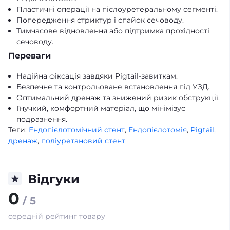
Пластичні операції на пієлоуретеральному сегменті.
Попередження стриктур і спайок сечоводу.
Тимчасове відновлення або підтримка прохідності
сечоводу.
Переваги
Надійна фіксація завдяки Pigtail-завиткам.
Безпечне та контрольоване встановлення під УЗД.
Оптимальний дренаж та знижений ризик обструкції.
Гнучкий, комфортний матеріал, що мінімізує
подразнення.
Теги:
Ендопієлотомічний стент
,
Ендопієлотомія
,
Pigtail
,
дренаж
,
поліуретановий стент
Відгуки
0
/ 5
середній рейтинг товару