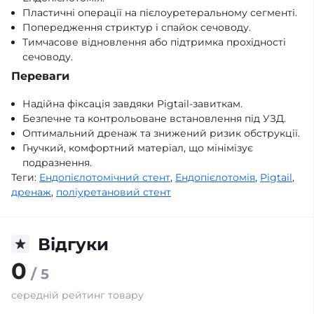
Пластичні операції на пієлоуретеральному сегменті.
Попередження стриктур і спайок сечоводу.
Тимчасове відновлення або підтримка прохідності
сечоводу.
Переваги
Надійна фіксація завдяки Pigtail-завиткам.
Безпечне та контрольоване встановлення під УЗД.
Оптимальний дренаж та знижений ризик обструкції.
Гнучкий, комфортний матеріал, що мінімізує
подразнення.
Теги:
Ендопієлотомічний стент
,
Ендопієлотомія
,
Pigtail
,
дренаж
,
поліуретановий стент
Відгуки
0
/ 5
середній рейтинг товару