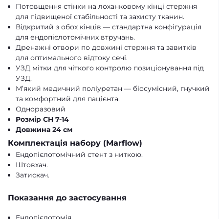
Потовщення стінки на лоханковому кінці стержня
для підвищеної стабільності та захисту тканин.
Відкритий з обох кінців
— стандартна конфігурація
для ендопієлотомічних втручань.
Дренажні отвори по довжині стержня та завитків
для оптимального відтоку сечі.
УЗД мітки
для чіткого контролю позиціонування під
УЗД.
М’який медичний поліуретан
— біосумісний, гнучкий
та комфортний для пацієнта.
Одноразовий
Розмір CH 7-14
Довжина 24 см
Комплектація набору (Marflow)
Ендопієлотомічний стент з ниткою.
Штовхач.
Затискач.
Показання до застосування
Ендопієлотомія.