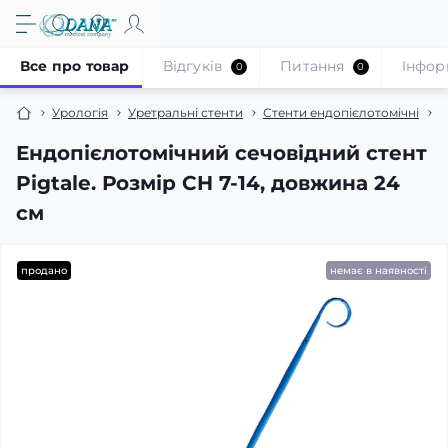
Все про товар
Відгуків
Питання
Iнфор
0
0
Урологія
Уретральні стенти
Стенти ендопієлотомічні
Е
Ендопієлотомічний сечовідний стент
Pigtale. Розмір CH 7-14, довжина 24
см
продано
немає в наявності