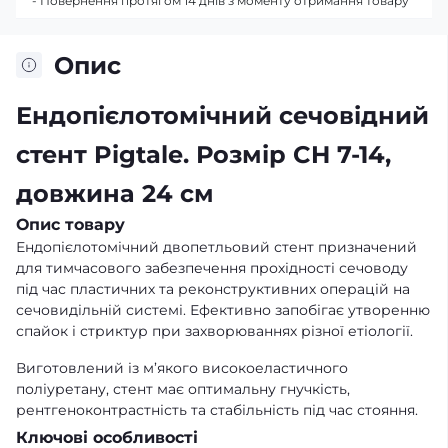
- Повернення протягом 14 днів з моменту отримання товару
Опис
Ендопієлотомічний сечовідний
стент Pigtale. Розмір CH 7-14,
довжина 24 см
Опис товару
Ендопієлотомічний двопетльовий стент призначений
для тимчасового забезпечення прохідності сечоводу
під час пластичних та реконструктивних операцій на
сечовидільній системі. Ефективно запобігає утворенню
спайок і стриктур при захворюваннях різної етіології.
Виготовлений із м’якого високоеластичного
поліуретану, стент має оптимальну гнучкість,
рентгеноконтрастність та стабільність під час стояння.
Ключові особливості