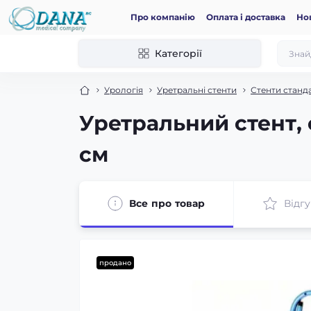
Про компанію
Оплата і доставка
Но
Категорії
Урологія
Уретральні стенти
Стенти станд
Уретральний стент, 
см
Все про товар
Відгу
продано