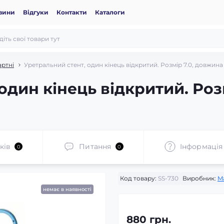
вини
Відгуки
Контакти
Каталоги
артні
Уретральний стент, один кінець відкритий. Розмір 7.0, довжина
один кінець відкритий. Роз
ків
Питання
Iнформація
0
0
Код товару:
SS-730
Виробник:
M
немає в наявності
880 грн.