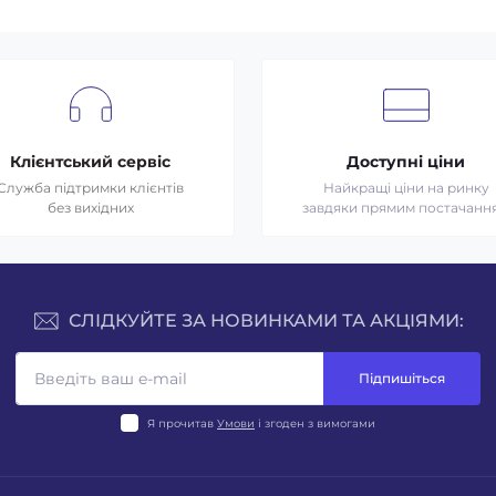
Клієнтський сервіс
Доступні ціни
Служба підтримки клієнтів
Найкращі ціни на ринку
без вихідних
завдяки прямим постачанн
СЛІДКУЙТЕ ЗА НОВИНКАМИ ТА АКЦІЯМИ:
Підпишіться
Я прочитав
Умови
і згоден з вимогами