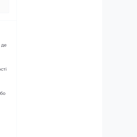
 де
сті
або