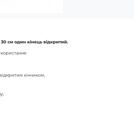
 30 см один кінець відкритий.
икористання
 відкритим кінчиком,
у;