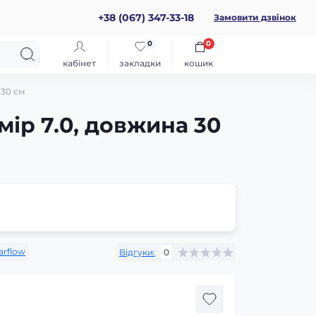
+38 (067) 347-33-18
Замовити дзвінок
0
0
кабінет
закладки
кошик
 30 см
мір 7.0, довжина 30
arflow
Відгуки:
0