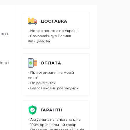
ДОСТАВКА
- Новою поштою по Україні
ного
- Самовивіз: вул Велика
Кільцева, 4а
істю
ОПЛАТА
- При отриманні на Новій
пошті
- По реквізитах
- Безготівковий розрахунок
ГАРАНТІЇ
- Актуальна наявність та ціна
- 100% оригінальний товар
- Повернення протягом 14 днів