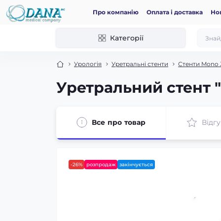
Про компанію
Оплата і доставка
Но
Категорії
Урологія
Уретральні стенти
Стенти Mono 
Уретральний стент "
Все про товар
Відгу
-26%
розпродаж
закінчується