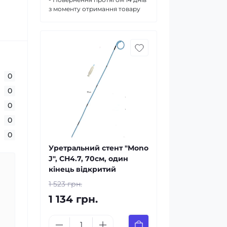
з моменту отримання товару
0
0
0
0
0
Уретральний стент "Mono
J", СН4.7, 70см, один
кінець відкритий
1 523 грн.
1 134 грн.