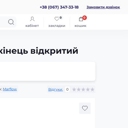
+38 (067) 347-33-18
Замовити дзвінок
0
0
кабінет
закладки
кошик
 кінець відкритий
:
Marflow
Відгуки:
0