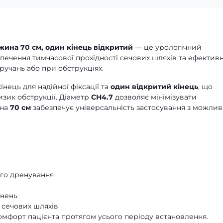
жина 70 см, один кінець відкритий
— це урологічний
печення тимчасової прохідності сечових шляхів та ефектив
ручань або при обструкціях.
нець для надійної фіксації та
один відкритий кінець
, що
изик обструкції. Діаметр
СН4.7
дозволяє мінімізувати
ина
70 см
забезпечує універсальність застосування з можлив
го дренування
днень
 сечових шляхів
омфорт пацієнта протягом усього періоду встановлення.