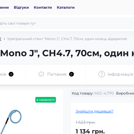
вини
Відгуки
Контакти
Каталоги
J
Уретральний стент "Mono J", СН4.7, 70см, один кінець відкритий
Mono J", СН4.7, 70см, один
ків
Питання
Iнформація
0
0
Код товару:
MJС-4,770
Виробник
в наявності
Знайшли дешевше?
1 523 грн.
1 134 грн.