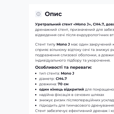
Опис
Уретральний стент «Mono J», СН4.7, дов
дренажний стент, призначений для забез
відведення сечі після ендоурологічних вт
Стент типу
Mono J
має один закручений кі
сприяє вільному відтоку сечі та знижує р
подразнення слизової оболонки, а довж
індивідуального підбору та укорочення.
Особливості та переваги:
тип стента:
Mono J
діаметр:
СН4.7
довжина:
70 см
один кінець відкритий
для покращено
надійна фіксація в сечових шляхах
знижує ризик післяопераційних ускла
підходить для тимчасового дренування
Стент забезпечує ефективний дренаж і к