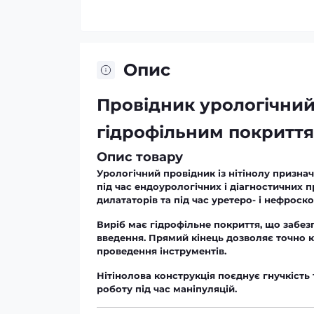
Опис
Провідник урологічний 
гідрофільним покриття
Опис товару
Урологічний провідник із
нітінолу
призначе
під час ендоурологічних і діагностичних п
дилататорів та під час уретеро- і нефроскоп
Виріб має
гідрофільне покриття
, що забез
введення.
Прямий кінець
дозволяє точно к
проведення інструментів.
Нітінолова конструкція
поєднує гнучкість т
роботу під час маніпуляцій.