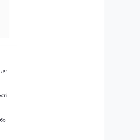
 де
сті
або