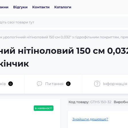
вини
Відгуки
Контакти
Каталоги
к урологічний нітіноловий 150 см 0,032" з гідрофільним покриттям, пря
ий нітіноловий 150 см 0,03
кінчик
ків
Питання
Iнформація
0
0
Код товару:
GTHS 150-32
Виробн
в наявності
Знайшли дешевше?