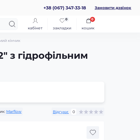
+38 (067) 347-33-18
Замовити дзвінок
0
0
кабінет
закладки
кошик
мий кінчик
2" з гідрофільним
ик:
Marflow
Відгуки:
0