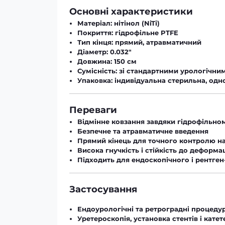
Основні характеристики
Матеріал:
нітінол (NiTi)
Покриття:
гідрофільне PTFE
Тип кінця:
прямий, атравматичний
Діаметр:
0.032″
Довжина:
150 см
Сумісність:
зі стандартними урологічним
Упаковка:
індивідуальна стерильна, одн
Переваги
Відмінне ковзання завдяки гідрофільно
Безпечне та атравматичне введення
Прямий кінець для точного контролю н
Висока гнучкість і стійкість до деформа
Підходить для ендоскопічного і рентге
Застосування
Ендоурологічні та ретроградні процеду
Уретероскопія, установка стентів і катет