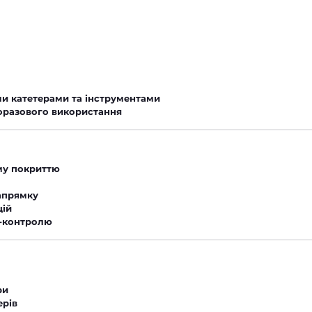
и катетерами та інструментами
оразового використання
му покриттю
апрямку
цій
н-контролю
ри
ерів