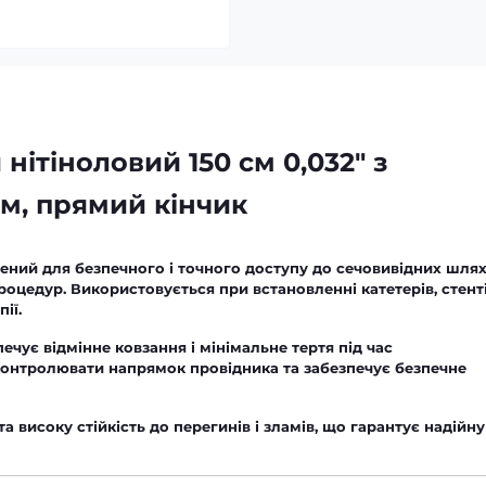
нітіноловий 150 см 0,032" з
м, прямий кінчик
ний для безпечного і точного доступу до сечовивідних шлях
роцедур. Використовується при встановленні катетерів, стенті
ії.
печує відмінне ковзання і мінімальне тертя під час
онтролювати напрямок провідника та забезпечує безпечне
а високу стійкість до перегинів і зламів, що гарантує надійну