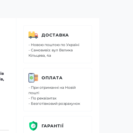
ДОСТАВКА
- Новою поштою по Україні
- Самовивіз: вул Велика
Кільцева, 4а
ів
ОПЛАТА
в,
- При отриманні на Новій
пошті
- По реквізитах
- Безготівковий розрахунок
ГАРАНТІЇ