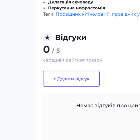
Дилатація сечоводу
Перкутанна нефростомія
Теги:
Провідник нітіноловий
,
провідник 
Відгуки
0
/ 5
середній рейтинг товару
+ Додати відгук
Немає відгуків про цей 